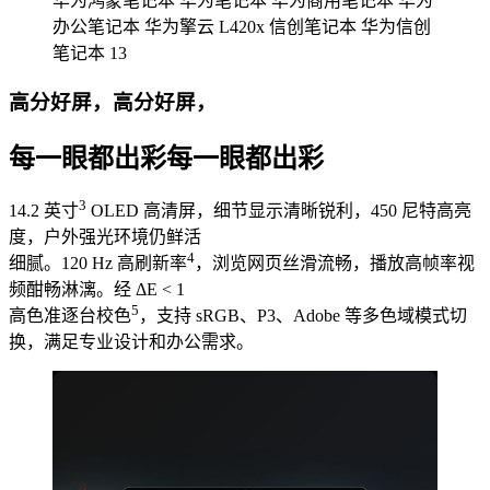
华为鸿蒙笔记本 华为笔记本 华为商用笔记本 华为
办公笔记本 华为擎云 L420x 信创笔记本 华为信创
笔记本 13
高分好屏，高分好屏，
每一眼都出彩每一眼都出彩
3
14.2 英寸
OLED 高清屏，细节显示清晰锐利，450 尼特高亮
度，户外强光环境仍鲜活
4
细腻。120 Hz 高刷新率
，浏览网页丝滑流畅，播放高帧率视
频酣畅淋漓。经 ΔE < 1
5
高色准逐台校色
，支持 sRGB、P3、Adobe 等多色域模式切
换，满足专业设计和办公需⁠求。